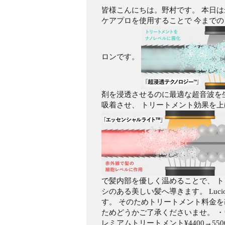
皆様こんにちは。野村です。 本日
ケアプロを使用することで 今まで
ロンです。
剤を浸透させるのに最適な超音波を
吸着させ、 トリートメント効果を
で髪内部を優しく温めることで、 
シのある美しい髪へ導きます。 Lu
す。 そのためトリートメント料金
ためどうかご了承くださいませ。 ・ウ
レミアムトリートメント¥4400→550