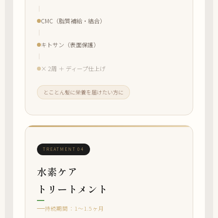
CMC（脂質補給・結合）
キトサン（表面保護）
× 2周 ＋ ディープ仕上げ
とことん髪に栄養を届けたい方に
TREATMENT 04
水素ケア
トリートメント
持続期間：1〜1.5ヶ月