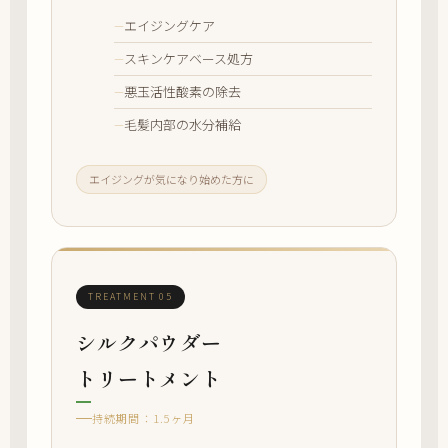
エイジングケア
スキンケアベース処方
悪玉活性酸素の除去
毛髪内部の水分補給
エイジングが気になり始めた方に
TREATMENT 05
シルクパウダー
トリートメント
持続期間：1.5ヶ月