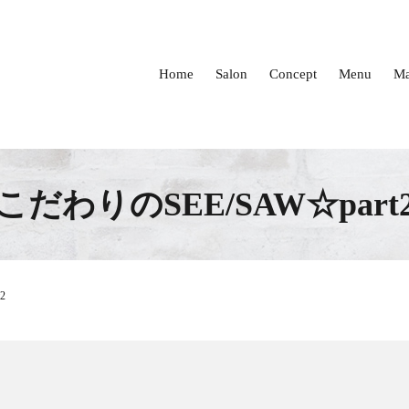
Home
Salon
Concept
Menu
Ma
こだわりのSEE/SAW☆part
2