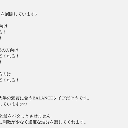
を展開しています♪
向け
る！
！
髪の方向け
てくれる！
！
方向け
てくれる！
半の髪質に合うBALANCEタイプだそうです。
ています(^^♪
肌と髪をベタっとさせません。
肌に刺激が少なく適度な油分を残してくれます。