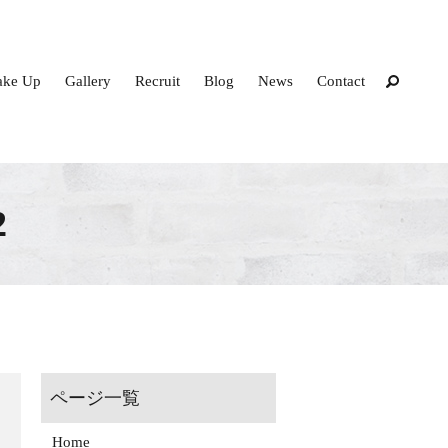
ke Up
Gallery
Recruit
Blog
News
Contact
2
Home