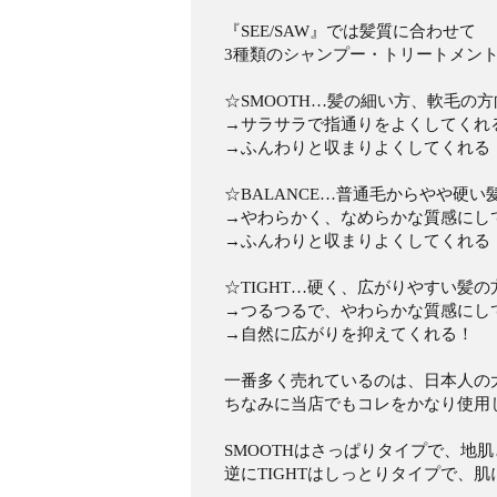
『SEE/SAW』では髪質に合わせて
3種類のシャンプー・トリートメント
☆SMOOTH…髪の細い方、軟毛の方
→サラサラで指通りをよくしてくれ
→ふんわりと収まりよくしてくれる
☆BALANCE…普通毛からやや硬い
→やわらかく、なめらかな質感にし
→ふんわりと収まりよくしてくれる
☆TIGHT…硬く、広がりやすい髪の
→つるつるで、やわらかな質感にし
→自然に広がりを抑えてくれる！
一番多く売れているのは、日本人の大
ちなみに当店でもコレをかなり使用し
SMOOTHはさっぱりタイプで、地
逆にTIGHTはしっとりタイプで、